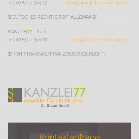
Tel. 07851 / 744 77
mail@anwaelte‑eurodistrict.eu
(DEUTSCHES RECHT/DROIT ALLEMAND)
KANZLEI
77
- Kehl
Tel. 07851 / 744 67
mail@avocats‑eurodistrict.eu
(DROIT FRANCAIS/FRANZÖSISCHES RECHT)
Kontaktanfrage