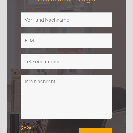
3+2=
*