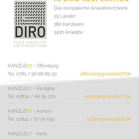
Das europäische Anwaltsnetzwerk
25 Länder
180 Kanzleien
1400 Anwälte
KANZLEI
77
- Offenburg
Tel. 0781 / 96 86 85 30
offenburg@kanzlei77.de
KANZLEI
77
- Kinzigtal
Tel. 07834 / 86 85 570
kinzigtal@kanzlei77.de
KANZLEI
77
- Achern
Tel. 07841 / 67 30 650
achern@kanzlei77.de
KANZLEI
77
- Kehl