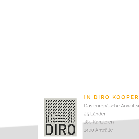
IN DIRO KOOPE
Das europäische Anwalts
25 Länder
180 Kanzleien
1400 Anwälte