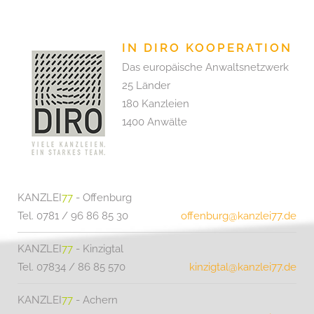
IN DIRO KOOPERATION
Das europäische Anwaltsnetzwerk
25 Länder
180 Kanzleien
1400 Anwälte
KANZLEI
77
- Offenburg
Tel. 0781 / 96 86 85 30
offenburg@kanzlei77.de
KANZLEI
77
- Kinzigtal
Tel. 07834 / 86 85 570
kinzigtal@kanzlei77.de
KANZLEI
77
- Achern