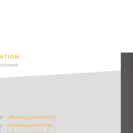
RATION
netzwerk
30
offenburg@kanzlei77.de
0
kinzigtal@kanzlei77.de