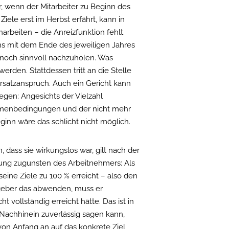
r, wenn der Mitarbeiter zu Beginn des
Ziele erst im Herbst erfährt, kann in
narbeiten – die Anreizfunktion fehlt.
ns mit dem Ende des jeweiligen Jahres
e noch sinnvoll nachzuholen. Was
erden. Stattdessen tritt an die Stelle
rsatzanspruch. Auch ein Gericht kann
legen: Angesichts der Vielzahl
ahmenbedingungen und der nicht mehr
inn wäre das schlicht nicht möglich.
 dass sie wirkungslos war, gilt nach der
ung zugunsten des Arbeitnehmers: Als
 seine Ziele zu 100 % erreicht – also den
geber das abwenden, muss er
t vollständig erreicht hätte. Das ist in
Nachhinein zuverlässig sagen kann,
 von Anfang an auf das konkrete Ziel