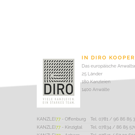
IN DIRO KOOPE
Das europäische Anwalts
25 Länder
180 Kanzleien
1400 Anwälte
KANZLEI
77
- Offenburg
Tel. 0781 / 96 86 85 
KANZLEI
77
- Kinzigtal
Tel. 07834 / 86 85 57