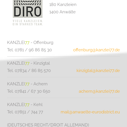
180 Kanzleien
1400 Anwälte
KANZLEI
77
- Offenburg
Tel. 0781 / 96 86 85 30
offenburg@kanzlei77.de
KANZLEI
77
- Kinzigtal
Tel. 07834 / 86 85 570
kinzigtal@kanzlei77.de
KANZLEI
77
- Achern
Tel. 07841 / 67 30 650
achern@kanzlei77.de
KANZLEI
77
- Kehl
Tel. 07851 / 744 77
mail@anwaelte‑eurodistrict.eu
(DEUTSCHES RECHT/DROIT ALLEMAND)