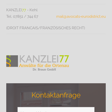
KANZLEI
77
- Kehl
Tel. 07851 / 744 67
mail@avocats‑eurodistrict.eu
(DROIT FRANCAIS/FRANZÖSISCHES RECHT)
Kontaktanfrage