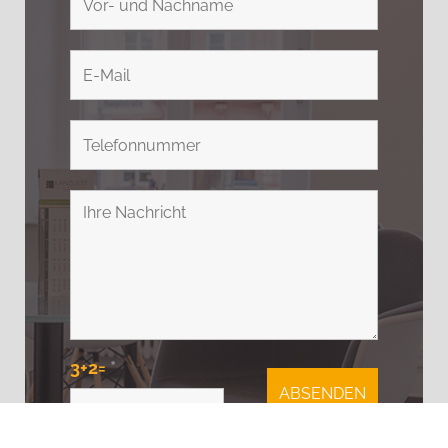
3+2=
*