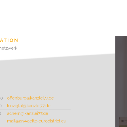
RATION
netzwerk
30
offenburg@kanzlei77.de
0
kinzigtal@kanzlei77.de
0
achern@kanzlei77.de
mail@anwaelte‑eurodistrict.eu