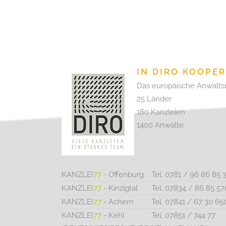
IN DIRO KOOPE
Das europäische Anwalts
25 Länder
180 Kanzleien
1400 Anwälte
KANZLEI
77
- Offenburg
Tel. 0781 / 96 86 85 
KANZLEI
77
- Kinzigtal
Tel. 07834 / 86 85 57
KANZLEI
77
- Achern
Tel. 07841 / 67 30 65
KANZLEI
77
- Kehl
Tel. 07851 / 744 77