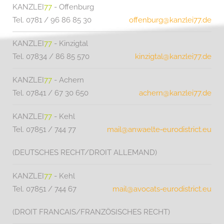
KANZLEI
77
- Offenburg
Tel. 0781 / 96 86 85 30
offenburg@kanzlei77.de
KANZLEI
77
- Kinzigtal
Tel. 07834 / 86 85 570
kinzigtal@kanzlei77.de
KANZLEI
77
- Achern
Tel. 07841 / 67 30 650
achern@kanzlei77.de
KANZLEI
77
- Kehl
Tel. 07851 / 744 77
mail@anwaelte‑eurodistrict.eu
(DEUTSCHES RECHT/DROIT ALLEMAND)
KANZLEI
77
- Kehl
Tel. 07851 / 744 67
mail@avocats‑eurodistrict.eu
(DROIT FRANCAIS/FRANZÖSISCHES RECHT)